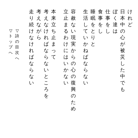
走
考
考
本
立
容
生
睡
食
仕
ぼ
日
け
り
え
え
来
止
赦
活
眠
事
事
く
本
れ
続
な
な
立
ま
な
し
を
を
を
達
中
ど
▽
▽
け
が
け
ち
る
い
て
と
し
し
は
の
ト
詩
な
ら
れ
止
わ
現
い
り
心
ッ
の
け
ば
ま
け
実
か
と
が
プ
目
れ
な
っ
に
か
ね
被
へ
次
ば
ら
て
は
ら
ば
災
へ
な
な
い
の
な
し
ら
い
か
心
ら
た
な
と
な
の
な
中
い
こ
い
復
い
で
ろ
興
も
を
の
た
め