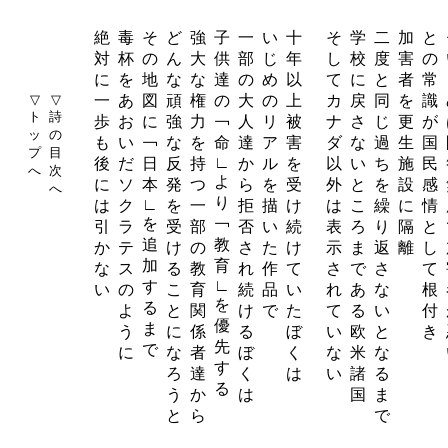
絶
毒
そ
ど
強
子
一
い
十
そ
学
二
加
と
対
杯
の
ん
大
供
部
じ
年
し
校
度
害
の
に
を
地
な
な
達
の
め
以
て
に
と
者
常
▽
▽
一
あ
図
頑
権
の
大
の
上
カ
戻
同
を
識
ト
詩
歩
お
に
強
力
￢
人
リ
被
ナ
さ
じ
更
が
ッ
の
も
い
￢
な
を
命
達
ア
害
ダ
な
過
生
国
プ
目
∟
後
だ
日
反
持
か
ル
を
以
い
ち
施
民
へ
次
よ
に
ソ
本
発
つ
ら
を
受
外
と
を
設
感
へ
り
∟
は
ク
を
一
拒
描
け
は
こ
繰
に
情
を
￢
引
ラ
受
部
否
い
続
表
ろ
り
隔
と
追
教
か
テ
け
の
さ
た
け
示
ま
返
離
し
加
育
な
ス
る
教
れ
作
て
さ
で
さ
て
∟
す
い
の
こ
育
続
品
い
れ
あ
な
根
を
る
よ
と
関
け
で
た
て
る
い
付
優
ま
う
に
係
る
ぼ
い
欧
と
き
先
で
に
な
者
ぼ
く
な
米
な
す
ろ
達
く
は
い
諸
る
る
う
か
は
国
ま
と
ら
で