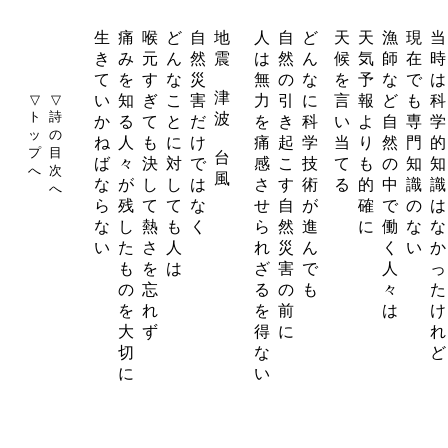
生
痛
喉
ど
自
地
人
自
ど
天
天
漁
現
当
き
み
元
ん
然
震
は
然
ん
候
気
師
在
時
て
を
す
な
災
無
の
な
を
予
な
で
は
津
▽
▽
い
知
ぎ
こ
害
力
引
に
言
報
ど
も
科
ト
詩
波
か
る
て
と
だ
を
き
科
い
よ
自
専
学
ッ
の
ね
人
も
に
け
痛
起
学
当
り
然
門
的
プ
目
台
ば
々
決
対
で
感
こ
技
て
も
の
知
知
へ
次
風
な
が
し
し
は
さ
す
術
る
的
中
識
識
へ
ら
残
て
て
な
せ
自
が
確
で
の
は
な
し
熱
も
く
ら
然
進
に
働
な
な
い
た
さ
人
れ
災
ん
く
い
か
も
を
は
ざ
害
で
人
っ
の
忘
る
の
も
々
た
を
れ
を
前
は
け
大
ず
得
に
れ
切
な
ど
に
い