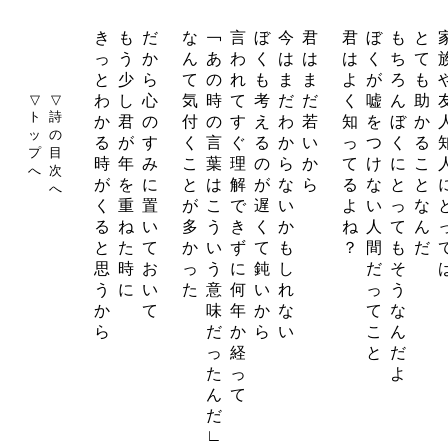
き
も
だ
な
￢
言
ぼ
今
君
君
ぼ
も
と
っ
う
か
ん
あ
わ
く
は
は
は
く
ち
て
と
少
ら
て
の
れ
も
ま
ま
よ
が
ろ
も
▽
▽
わ
し
心
気
時
て
考
だ
だ
く
嘘
ん
助
ト
詩
か
君
の
付
の
す
え
わ
若
知
を
ぼ
か
ッ
の
る
が
す
く
言
ぐ
る
か
い
っ
つ
く
る
プ
目
時
年
み
こ
葉
理
の
ら
か
て
け
に
こ
へ
次
が
を
に
と
は
解
が
な
ら
る
な
と
と
へ
く
重
置
が
こ
で
遅
い
よ
い
っ
な
る
ね
い
多
う
き
く
か
ね
人
て
ん
と
た
て
か
い
ず
て
も
？
間
も
だ
思
時
お
っ
う
に
鈍
し
だ
そ
う
に
い
た
意
何
い
れ
っ
う
か
て
味
年
か
な
て
な
ら
だ
か
ら
い
こ
ん
っ
経
と
だ
た
っ
よ
ん
て
だ
∟