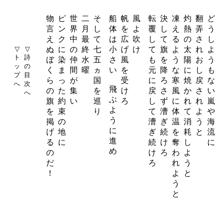
物
ピ
世
二
そ
船
帆
風
転
決
凍
灼
翻
ど
言
ン
界
月
し
体
を
よ
覆
し
え
熱
弄
う
え
ク
中
最
て
は
広
吹
し
て
る
の
さ
し
▽
▽
ぬ
に
の
終
七
小
げ
け
て
旗
よ
太
れ
よ
ト
詩
ぼ
染
仲
水
五
さ
風
も
を
う
陽
お
う
ッ
の
く
ま
間
曜
ヵ
い
を
元
降
な
に
し
も
プ
目
ら
っ
が
国
受
に
ろ
寒
焼
戻
な
へ
次
飛
の
た
集
を
け
戻
さ
風
か
さ
い
へ
ぶ
旗
約
い
巡
ろ
し
ず
に
れ
れ
嵐
よ
を
束
り
て
漕
体
て
よ
や
う
掲
の
漕
ぎ
温
消
う
海
に
げ
地
ぎ
続
を
耗
と
流
進
る
に
続
け
奪
し
に
め
の
け
ろ
わ
よ
だ
ろ
れ
う
！
よ
と
う
と