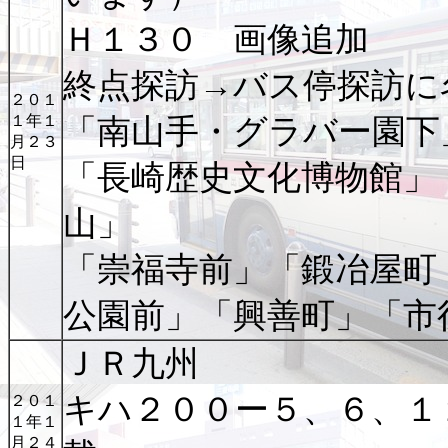
Ｈ１３０ 画像追加
終点探訪→バス停探訪に
２０１
１年１
「南山手・グラバー園下
月２３
日
「長崎歴史文化博物館」
山」
「崇福寺前」「鍛冶屋町
公園前」「興善町」「市
ＪＲ九州
キハ２００ー５、６、１
２０１
１年１
月２４