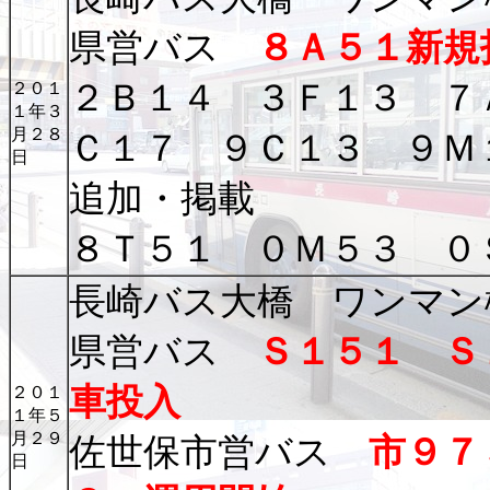
県営バス
８Ａ５１新規
２Ｂ１４ ３Ｆ１３ ７
２０１
１年３
月２８
Ｃ１７ ９Ｃ１３ ９Ｍ
日
追加・掲載
８Ｔ５１ ０Ｍ５３ ０
長崎バス大橋 ワンマン
県営バス
Ｓ１５１ Ｓ
車投入
２０１
１年５
月２９
佐世保市営バス
市９７
日