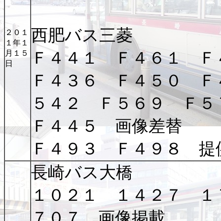
西肥バス三菱
２０１
１年１
Ｆ４４１ Ｆ４６１ Ｆ
月１５
日
Ｆ４３６ Ｆ４５０ Ｆ
５４２ Ｆ５６９ Ｆ５
Ｆ４４５ 画像差替
Ｆ４９３ Ｆ４９８ 提
長崎バス大橋
１０２１ １４２７ １
７０７ 画像掲載