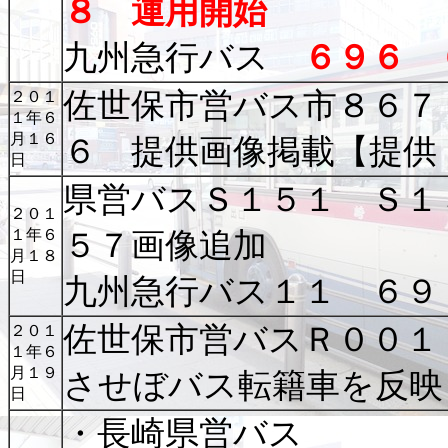
８ 運用開始
九州急行バス
６９６ 
佐世保市営バス市８６７
２０１
１年６
月１６
６ 提供画像掲載【提供
日
県営バスＳ１５１ Ｓ１
２０１
１年６
５７画像追加
月１８
日
九州急行バス１１ ６９
佐世保市営バスＲ００１
２０１
１年６
月１９
させぼバス転籍車を反映
日
・長崎県営バス