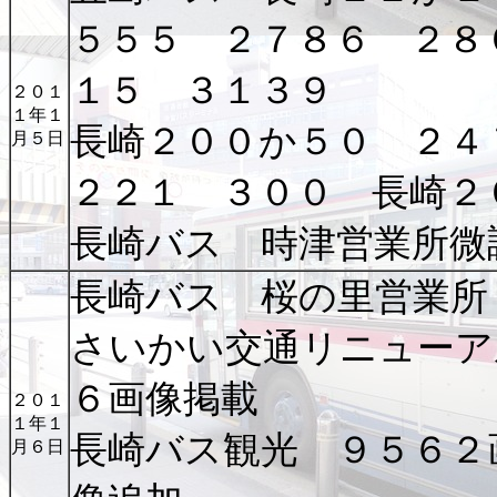
５５５ ２７８６ ２８
１５ ３１３９
２０１
１年１
長崎２００か５０ ２４
月５日
２２１ ３００ 長崎
長崎バス 時津営業所微
長崎バス 桜の里営業所
さいかい交通リニューア
６画像掲載
２０１
１年１
長崎バス観光 ９５６２
月６日