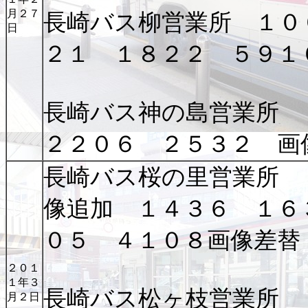
月２７
長崎バス柳営業所 １０
日
２１ １８２２ ５９１
長崎バス神の島営業所
２２０６ ２５３２ 画
長崎バス桜の里営業所 
像追加 １４３６ １６
０５ ４１０８画像差替
２０１
１年３
長崎バス松ヶ枝営業所
月２日