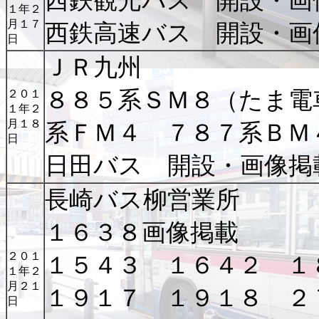
西鉄観光バス 開設・画
１年２
月１７
西鉄高速バス 開設・画
日
ＪＲ九州
８８５系ＳＭ８（たま電
２０１
１年２
月１８
系ＦＭ４ ７８７系ＢＭ
日
日田バス 開設・画像掲
長崎バス柳営業所
１６３８画像掲載
２０１
１５４３ １６４２ １
１年２
月２１
１９１７ １９１８ ２
日