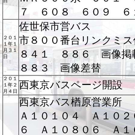
日
７ ６０８ ６０９ ６
佐世保市営バス
市８００番台リンクミス
２０１
１年１
月３１
８４１ ８８６ 画像
日
８８３ 画像差替
２０１
西東京バスページ開設
１年２
月４日
西東京バス楢原営業所
Ａ１０１０４ Ａ１０２
６ Ａ１０８０６ Ａ１