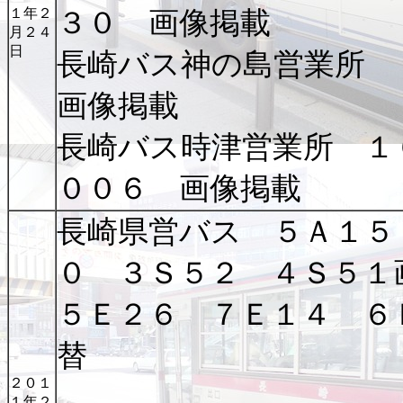
１年２
３０ 画像掲載
月２４
日
長崎バス神の島営業所
画像掲載
長崎バス時津営業所 １
００６ 画像掲載
長崎県営バス ５Ａ１５
０ ３Ｓ５２ ４Ｓ５
５Ｅ２６ ７Ｅ１４ ６
替
２０１
１年２