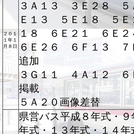
３Ａ１３ ３Ｅ２８ ５
Ｅ１３ ５Ｅ１８ ５Ｅ
１８ ６Ｅ２１ ６Ｅ
２０１
１年１
６Ｅ２６ ６Ｆ１３ ７
月８日
追加
３Ｇ１１ ４Ａ１２ ６
掲載
５Ａ２０画像差替
県営バス平成８年式・９
年式・１３年式・１４年