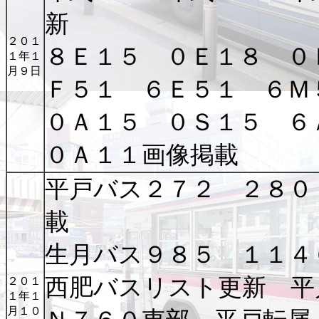
新
２０１
８Ｅ１５ ０Ｅ１８ ０
１年１
月９日
Ｆ５１ ６Ｅ５１ ６Ｍ
０Ａ１５ ０Ｓ１５ ６
０Ａ１１画像掲載
平戸バス２７２ ２８０
載
生月バス９８５ １１４
西肥バスリスト更新 平
２０１
１年１
月１０