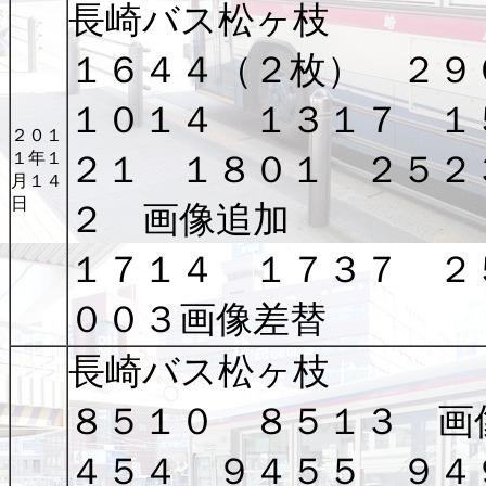
長崎バス松ヶ枝
１６４４（２枚） ２９
１０１４ １３１７ １
２０１
１年１
２１ １８０１ ２５２
月１４
日
２ 画像追加
１７１４ １７３７ ２
００３画像差替
長崎バス松ヶ枝
８５１０ ８５１３ 画
４５４ ９４５５ ９４