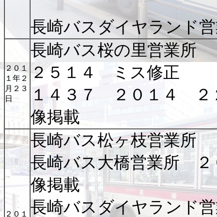
長崎バスダイヤランド営
長崎バス桜の里営業所
２５１４ ミス修正
２０１
１年２
月２３
１４３７ ２０１４ ２
日
像掲載
長崎バス松ヶ枝営業所 
長崎バス大橋営業所 ２
像掲載
長崎バスダイヤランド営
２０１