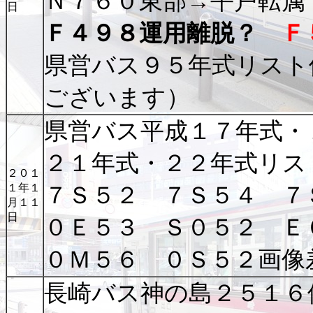
Ｎ７６０東部→平戸転属
日
Ｆ４９８運用離脱？
Ｆ
県営バス９５年式リスト
ございます）
県営バス平成１７年式・
２１年式・２２年式リス
２０１
１年１
７Ｓ５２ ７Ｓ５４ ７
月１１
日
０Ｅ５３ Ｓ０５２ Ｅ
０Ｍ５６ ０Ｓ５２画像
長崎バス神の島２５１６