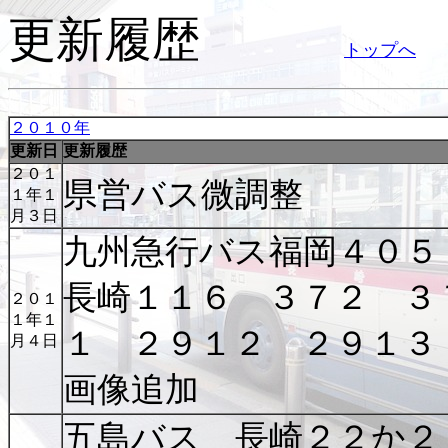
更新履歴
トップへ
２０１０年
更新日
更新履歴
２０１
県営バス微調整
１年１
月３日
九州急行バス福岡４０
長崎１１６ ３７２ ３
２０１
１年１
１ ２９１２ ２９１３
月４日
画像追加
五島バス 長崎２２か２