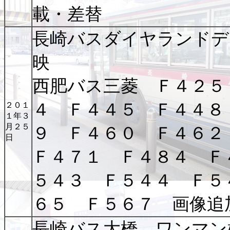
載・差替
長崎バスダイヤランドデ
映
西肥バス三菱 Ｆ４２５
４ Ｆ４４５ Ｆ４４８
２０１
１年３
月２５
９ Ｆ４６０ Ｆ４６
日
Ｆ４７１ Ｆ４８４ Ｆ
５４３ Ｆ５４４ Ｆ５
６５ Ｆ５６７ 画像追
長崎バス大橋 ワンマン