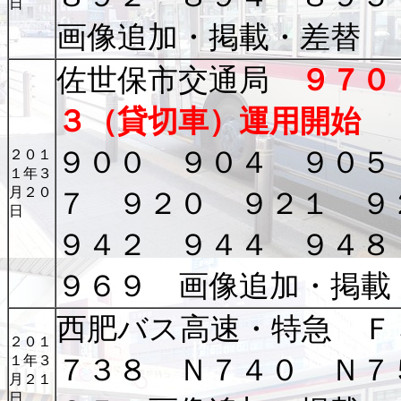
日
画像追加・掲載・差替
佐世保市交通局
９７０
３（貸切車）運用開始
９００ ９０４ ９０５
２０１
１年３
月２０
７ ９２０ ９２１ 
日
９４２ ９４４ ９４８
９６９ 画像追加・掲載
西肥バス高速・特急 Ｆ
２０１
１年３
７３８ Ｎ７４０ Ｎ７
月２１
日