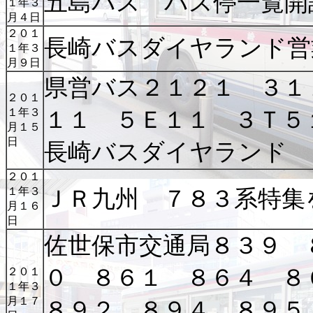
五島バス バス停一覧開
１年３
月４日
２０１
長崎バスダイヤランド営
１年３
月９日
県営バス２１２１ ３１
２０１
１年３
１１ ５Ｅ１１ ３Ｔ５
月１５
日
長崎バスダイヤランド 
２０１
１年３
ＪＲ九州 ７８３系特集
月１６
日
佐世保市交通局８３９ 
０ ８６１ ８６４ 
２０１
１年３
月１７
８９２ ８９４ ８９５