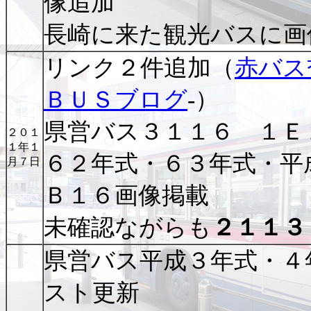
像追加
長崎に来た観光バスに画
リンク２件追加（
赤バス
ＢＵＳブログ
-）
県営バス３１１６ １Ｅ
２０１
１年１
６２年式・６３年式・平
月７日
Ｂ１６画像掲載
未確認ながらも
２１１３
県営バス平成３年式・４
スト更新