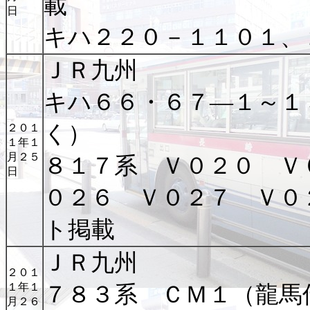
載
日
キハ２２０－１１０１、
ＪＲ九州
キハ６６・６７―１～１
く）
２０１
１年１
月２５
８１７系 Ｖ０２０ Ｖ
日
０２６ Ｖ０２７ Ｖ０
ト掲載
ＪＲ九州
２０１
１年１
７８３系 ＣＭ１（龍
月２６