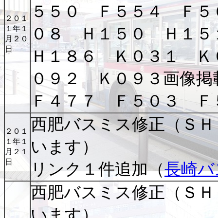
５５０ Ｆ５５４ Ｆ５
２０１
１年１
０８ Ｈ１５０ Ｈ１
月２０
日
Ｈ１８６ Ｋ０３１ Ｋ
０９２ Ｋ０９３画像掲
Ｆ４７７ Ｆ５０３ Ｆ
西肥バスミス修正（ＳＨ
２０１
１年１
います）
月２１
日
リンク１件追加（
長崎バ
西肥バスミス修正（ＳＨ
います）