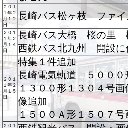
２０１
１年２
長崎バス松ヶ枝 ファイ
月１２
日
長崎バス大橋 桜の里 
２０１
１年２
月１４
西鉄バス北九州 開設に
日
特集１件追加
長崎電気軌道 ５００
２０１
１年２
１３００形１３０４号画
月１５
日
像追加
１５００Ａ形１５０７号
２０１