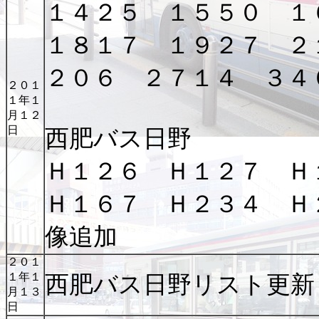
１４２５ １５５０ １
１８１７ １９２７ ２
２０６ ２７１４ ３４
２０１
１年１
月１２
日
西肥バス日野
Ｈ１２６ Ｈ１２７ Ｈ
Ｈ１６７ Ｈ２３４ Ｈ
像追加
２０１
１年１
西肥バス日野リスト更新
月１３
日