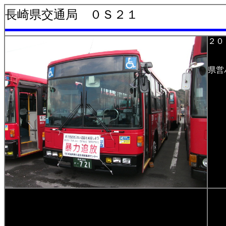
長崎県交通局 ０Ｓ２１
２０
県営