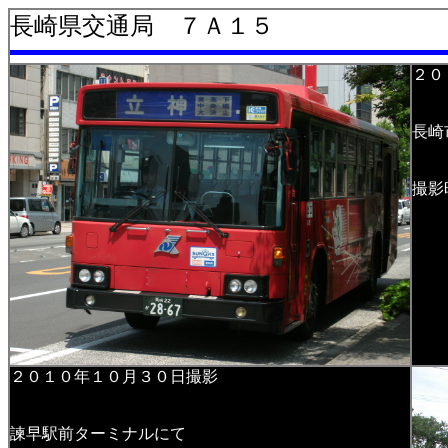
長崎県交通局 ７Ａ１５
２０
長崎
撮影
２０１０年１０月３０日撮影
諫早駅前ターミナルにて