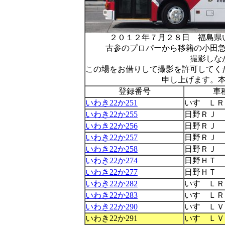
２０１２年７月２８日 福島県
古参のプロパーから移籍の小田
撮影しな
この場をお借りして撮影を許可してく
申し上げます。
登録番号
車
いわき22か251
いすゞＬＲ
いわき22か255
日野ＲＪ
いわき22か256
日野ＲＪ
いわき22か257
日野ＲＪ
いわき22か258
日野ＲＪ
いわき22か274
日野ＨＴ
いわき22か277
日野ＨＴ
いわき22か282
いすゞＬＲ
いわき22か283
いすゞＬＲ
いわき22か290
いすゞＬＶ
いわき22か291
いすゞＬＶ