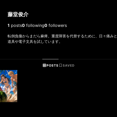
藤堂俊介
1
posts
0
following
0
followers
転倒負傷からまだら麻痺。重度障害を代替するために、日々痛み
道具や電子文具を試しています。
grid_on
bookmark
POSTS
SAVED