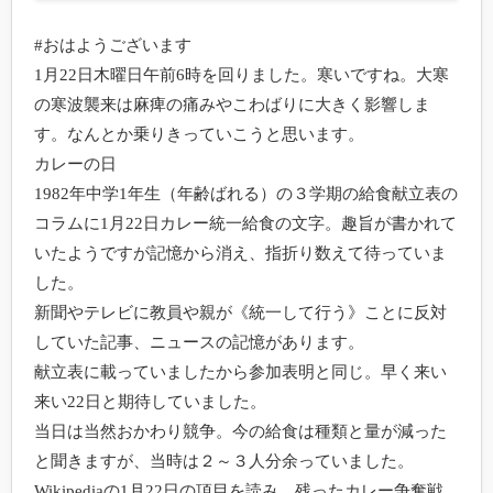
#おはようございます

1月22日木曜日午前6時を回りました。寒いですね。大寒
の寒波襲来は麻痺の痛みやこわばりに大きく影響しま
す。なんとか乗りきっていこうと思います。

カレーの日

1982年中学1年生（年齢ばれる）の３学期の給食献立表の
コラムに1月22日カレー統一給食の文字。趣旨が書かれて
いたようですが記憶から消え、指折り数えて待っていま
した。

新聞やテレビに教員や親が《統一して行う》ことに反対
していた記事、ニュースの記憶があります。

献立表に載っていましたから参加表明と同じ。早く来い
来い22日と期待していました。

当日は当然おかわり競争。今の給食は種類と量が減った
と聞きますが、当時は２～３人分余っていました。
Wikipediaの1月22日の項目を読み、残ったカレー争奪戦