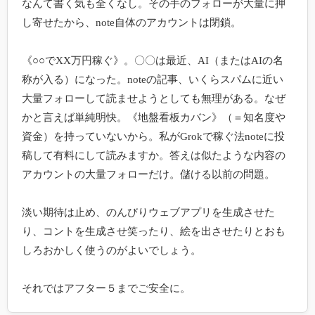
なんて書く気も全くなし。その手のフォローが大量に押
し寄せたから、note自体のアカウントは閉鎖。

《○○でXX万円稼ぐ》。〇〇は最近、AI（またはAIの名
称が入る）になった。noteの記事、いくらスパムに近い
大量フォローして読ませようとしても無理がある。なぜ
かと言えば単純明快。《地盤看板カバン》（＝知名度や
資金）を持っていないから。私がGrokで稼ぐ法noteに投
稿して有料にして読みますか。答えは似たような内容の
アカウントの大量フォローだけ。儲ける以前の問題。

淡い期待は止め、のんびりウェブアプリを生成させた
り、コントを生成させ笑ったり、絵を出させたりとおも
しろおかしく使うのがよいでしょう。

それではアフター５までご安全に。